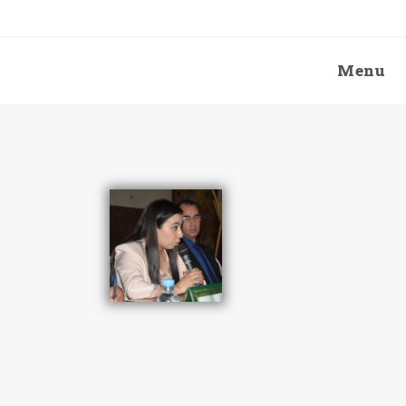
Menu
Blog
>
Speakers
>
Asmaâ MEKASS
>