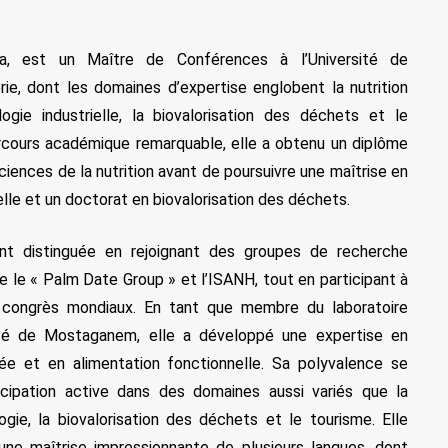
a, est un Maître de Conférences à l’Université de
e, dont les domaines d’expertise englobent la nutrition
logie industrielle, la biovalorisation des déchets et le
rcours académique remarquable, elle a obtenu un diplôme
ciences de la nutrition avant de poursuivre une maîtrise en
elle et un doctorat en biovalorisation des déchets.
nt distinguée en rejoignant des groupes de recherche
ue le « Palm Date Group » et l’ISANH, tout en participant à
congrès mondiaux. En tant que membre du laboratoire
té de Mostaganem, elle a développé une expertise en
uée et en alimentation fonctionnelle. Sa polyvalence se
icipation active dans des domaines aussi variés que la
ologie, la biovalorisation des déchets et le tourisme. Elle
e maîtrise impressionnante de plusieurs langues, dont