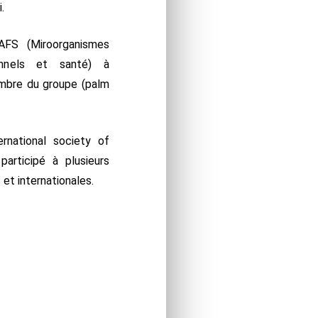
i.
FS (Miroorganismes
onnels et santé) à
mbre du groupe (palm
national society of
participé à plusieurs
et internationales.