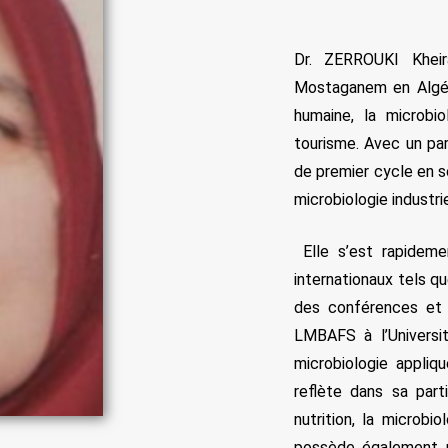
Dr. ZERROUKI Kheir
Mostaganem en Algéri
humaine, la microbio
tourisme. Avec un pa
de premier cycle en s
microbiologie industri
Elle s’est rapideme
internationaux tels q
des conférences et 
LMBAFS à l’Universi
microbiologie appliq
reflète dans sa part
nutrition, la microbi
possède également un