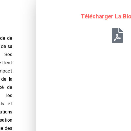
Télécharger La Bio
ide de
 de sa
. Ses
ttent
impact
 de la
ité de
t les
els et
ations
sation
ie des