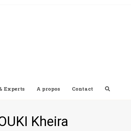
& Experts
A propos
Contact
>
Speakers
>
Dr. ZERROUKI Kheira,
>
OUKI Kheira