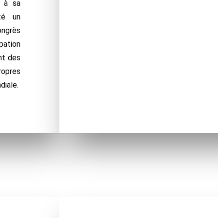
 à sa
té un
ongrès
pation
nt des
opres
diale.