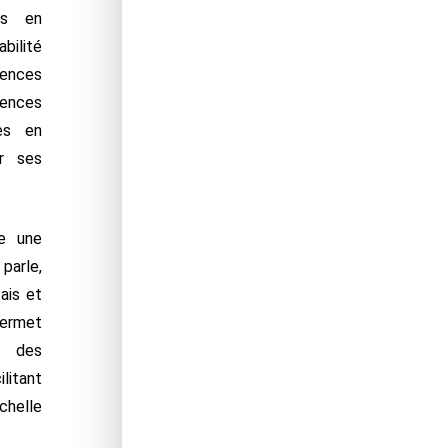
ts en
bilité
tences
ences
es en
r ses
de une
parle,
ais et
permet
s, des
litant
chelle