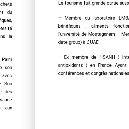
Le tourisme fait grande partie auss
déchets
nt du
– Membre du laboratoire LMBA
ques,
bénéfiques , aliments foncti
ersité
l’université de Mostaganem – Me
ans la
date group) à L’ UAE
– Ex membre de l’ISANH ( Inter
« Palm
antioxidants ) en France Ayant 
te son
conférences et congrès nationales 
n avec
e. Son
le des
ssance
on aux