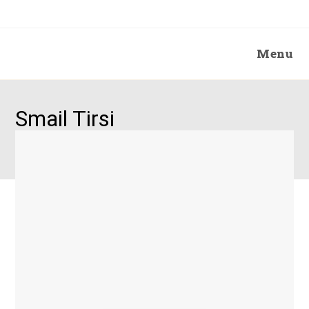
Menu
Smail Tirsi
>
Portfolio
>
Portfolio Artiste
>
Smail Tirsi