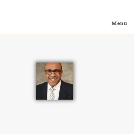
Menu
Blog
>
Speakers
>
Tarik Kabbaj
>